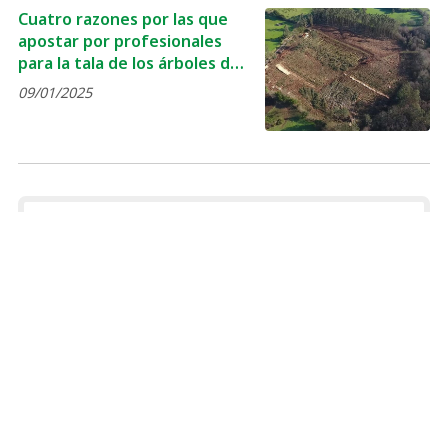
Cuatro razones por las que
apostar por profesionales
para la tala de los árboles de
un terreno
09/01/2025
¡COMPÁRTELO!
2026
2025
2024